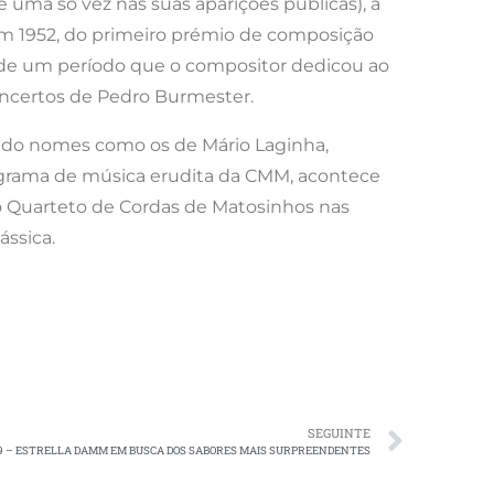
 uma só vez nas suas aparições públicas), a
 em 1952, do primeiro prémio de composição
ia de um período que o compositor dedicou ao
oncertos de Pedro Burmester.
indo nomes como os de Mário Laginha,
rograma de música erudita da CMM, acontece
do Quarteto de Cordas de Matosinhos nas
ássica.
SEGUINTE
19 – ESTRELLA DAMM EM BUSCA DOS SABORES MAIS SURPREENDENTES