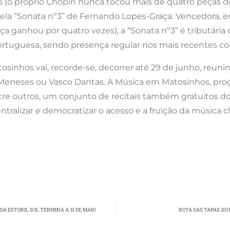
os (o próprio Chopin nunca tocou mais de quatro peças de
a pela “Sonata nº3” de Fernando Lopes-Graça. Vencedora,
aça ganhou por quatro vezes), a “Sonata nº3” é tributár
portuguesa, sendo presença regular nos mais recentes c
osinhos vai, recorde-se, decorrer até 29 de junho, reun
rta Meneses ou Vasco Dantas. A Música em Matosinhos, p
ntre outros, um conjunto de recitais também gratuitos 
tralizar e democratizar o acesso e a fruição da música cl
A ESTORIL SOL TERMINA A 31 DE MAIO
ROTA DAS TAPAS 20