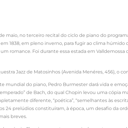
de maio, no terceiro recital do ciclo de piano do progra
m 1838, em pleno inverno, para fugir ao clima húmido de 
 um romance. Foi durante essa estada em Valldemossa q
rquestra Jazz de Matosinhos (Avenida Menéres, 456), o con
ite mundial do piano, Pedro Burmester dará vida e em
emperado” de Bach, do qual Chopin levou uma cópia man
etamente diferente, “poética”, “semelhantes às escrit
 24 prelúdios constituíram, à época, um desafio da or
mais breves.