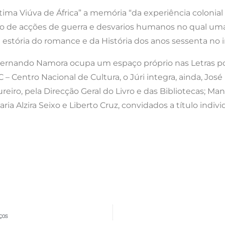
ltima Viúva de África” a memória “da experiência colonia
co de acções de guerra e desvarios humanos no qual u
stória do romance e da História dos anos sessenta no iní
o Fernando Namora ocupa um espaço próprio nas Letras p
– Centro Nacional de Cultura, o Júri integra, ainda, Jo
reiro, pela Direcção Geral do Livro e das Bibliotecas; Man
Maria Alzira Seixo e Liberto Cruz, convidados a título ind
ÇOS