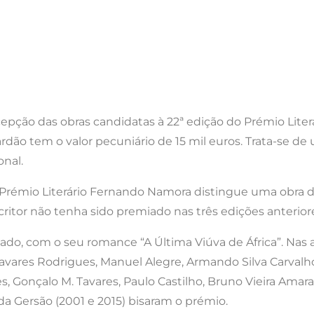
cepção das obras candidatas à 22ª edição do Prémio Liter
ardão tem o valor pecuniário de 15 mil euros. Trata-se de 
onal.
Prémio Literário Fernando Namora distingue uma obra de
ritor não tenha sido premiado nas três edições anterior
sado, com o seu romance “A Última Viúva de África”. Nas a
Tavares Rodrigues, Manuel Alegre, Armando Silva Carval
, Gonçalo M. Tavares, Paulo Castilho, Bruno Vieira Amaral
da Gersão (2001 e 2015) bisaram o prémio.