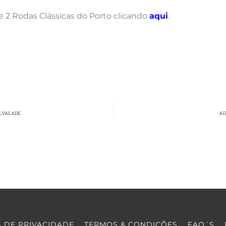
e 2 Rodas Clássicas do Porto clicando
aqui
.
ALVALADE
AU
A DE PRIVACIDADE
TERMOS & CONDIÇÕES
FAQ´S