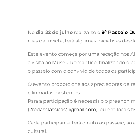
No
dia 22 de julho
realiza-se o
9º Passeio D
ruas da Invicta, terá algumas iniciativas desde
Este evento começa por uma receção nos Ali
a visita ao Museu Romântico, finalizando o p
o passeio com o convívio de todos os partici
O evento proporciona aos apreciadores de rel
cilindradas existentes.
Para a participação é necessário o preenchim
(
2rodasclassicas@gmail.com
), ou em locais f
Cada participante terá direito ao passeio, ao
cultural.