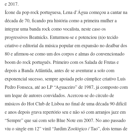
e 2017.
Ícone da pop-rock portuguesa, Lena d’Água começou a cantar na
década de 70, ficando pra história como a primeira mulher a
integrar uma banda rock como vocalista, neste caso os
progressivos Beatnicks. Enturmou-se e potenciou (n)o tecido
criativo e editorial da música popular em expansão no dealbar dos
80 e afirmou-se como um dos corpos e almas do convencionado
boom do rock português. Primeiro com os Salada de Frutas e
depois a Banda Atlântida, antes de se aventurar a solo com
exponencial sucesso, sempre apoiada pelo cúmplice criativo Luís
Pedro Fonseca, até ao LP “Aguaceiro” de 1987, já composto com
um leque de autores convidados. Acercou-se do círculo de
músicos do Hot Club de Lisboa no final de uma década 90 difícil
e anos depois grava repertório seu e não só com arranjos jazz em
“Sempre” que sai com selo Blue Note em 2007. No ano passado
viu o single em 12” vinil “Jardim Zoológico / Tao”, dois temas de