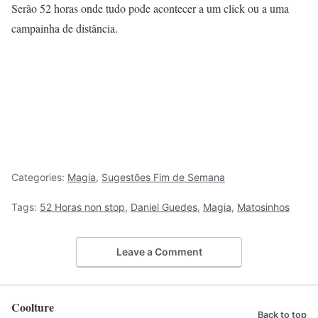
Serão 52 horas onde tudo pode acontecer a um click ou a uma
campainha de distância.
Categories:
Magia
,
Sugestões Fim de Semana
Tags:
52 Horas non stop
,
Daniel Guedes
,
Magia
,
Matosinhos
Leave a Comment
Coolture
Back to top