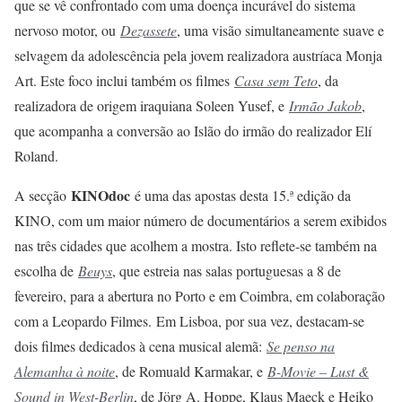
que se vê confrontado com uma doença incurável do sistema
nervoso motor, ou
Dezassete
, uma visão simultaneamente suave e
selvagem da adolescência pela jovem realizadora austríaca Monja
Art. Este foco inclui também os filmes
Casa sem Teto
, da
realizadora de origem iraquiana Soleen Yusef, e
Irmão Jakob
,
que acompanha a conversão ao Islão do irmão do realizador Elí
Roland.
KINOdoc
A secção
é uma das apostas desta 15.ª edição da
KINO, com um maior número de documentários a serem exibidos
nas três cidades que acolhem a mostra. Isto reflete-se também na
escolha de
Beuys
, que estreia nas salas portuguesas a 8 de
fevereiro, para a abertura no Porto e em Coimbra, em colaboração
com a Leopardo Filmes. Em Lisboa, por sua vez, destacam-se
dois filmes dedicados à cena musical alemã:
Se penso na
Alemanha à noite
, de Romuald Karmakar, e
B-Movie – Lust &
Sound in West-Berlin
, de Jörg A. Hoppe, Klaus Maeck e Heiko