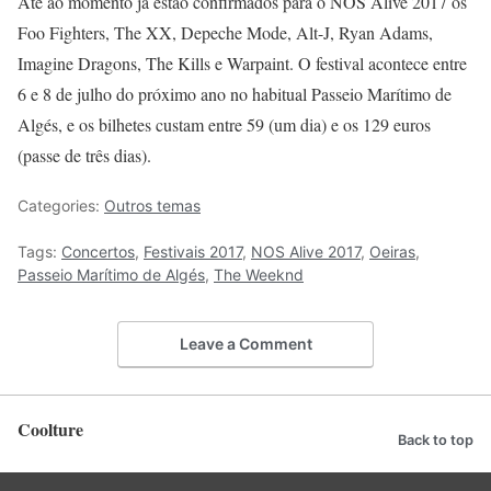
Até ao momento já estão confirmados para o NOS Alive 2017 os
Foo Fighters, The XX, Depeche Mode, Alt-J, Ryan Adams,
Imagine Dragons, The Kills e Warpaint. O festival acontece entre
6 e 8 de julho do próximo ano no habitual Passeio Marítimo de
Algés, e os bilhetes custam entre 59 (um dia) e os 129 euros
(passe de três dias).
Categories:
Outros temas
Tags:
Concertos
,
Festivais 2017
,
NOS Alive 2017
,
Oeiras
,
Passeio Marítimo de Algés
,
The Weeknd
Leave a Comment
Coolture
Back to top