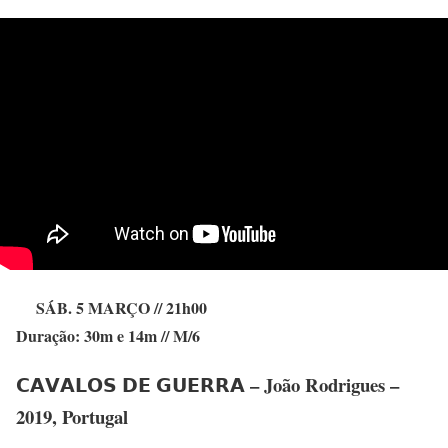
SÁB. 5 MARÇO // 21h00
Duração: 30m e 14m // M/6
𝗖𝗔𝗩𝗔𝗟𝗢𝗦 𝗗𝗘 𝗚𝗨𝗘𝗥𝗥𝗔 –
João Rodrigues –
2019, Portugal