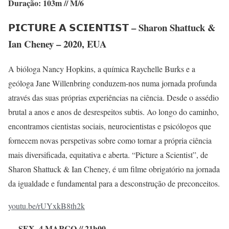
Duração: 103m // M/6
𝗣𝗜𝗖𝗧𝗨𝗥𝗘 𝗔 𝗦𝗖𝗜𝗘𝗡𝗧𝗜𝗦𝗧 –
Sharon Shattuck &
Ian Cheney – 2020, EUA
A bióloga Nancy Hopkins, a química Raychelle Burks e a
geóloga Jane Willenbring conduzem-nos numa jornada profunda
através das suas próprias experiências na ciência. Desde o assédio
brutal a anos e anos de desrespeitos subtis. Ao longo do caminho,
encontramos cientistas sociais, neurocientistas e psicólogos que
fornecem novas perspetivas sobre como tornar a própria ciência
mais diversificada, equitativa e aberta. “Picture a Scientist”, de
Sharon Shattuck & Ian Cheney, é um filme obrigatório na jornada
da igualdade e fundamental para a desconstrução de preconceitos.
youtu.be/rUYxkB8th2k
SEX. 4 MARÇO // 21h00