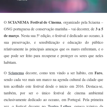
SCIANEMA Festival de Cinema
O
, organizado pela Sciaena –
3 a 5
ONG portuguesa de conservação marinha – vai decorrer, de
de março
. Nesta sua 5ª edição, o festival é dedicado ao oceano, à
sua preservação, e sensibilização e educação do público
relativamente às principais ameaças que os mares enfrentam, e o
que pode ser feito para recuperar e proteger os seres que neles
habitam.
Scianema
Faro
O
decorre, como tem vindo a ser hábito, em
,
sendo cada vez mais um marco na agenda cultural da cidade que
tem acolhido este festival desde o início em 2016. Destaca-se,
também, por ser o único festival de cinema ambiental
exclusivamente dedicado ao oceano, em Portugal. Pela primeira
Teatro Lethes
vez, o festival decorre no
, espaço icónico da