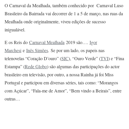
O Carnaval da Mealhada, também conhecido por Carnaval Luso
Brasileiro da Bairrada vai decorrer de 1 a 5 de março, nas ruas da
Mealhada onde originalmente, viveu edições de sucesso
inigualável.
E os Reis do
Carnaval Mealhada
2019 são….
Igor
Marchesi
e
Inês Simões
. Se por um lado, os papeis nas
telenovelas “Coração D’ouro” (
SIC
), “Ouro Verde” (
TVI
) e “Fina
Estampa” (
Rede Globo
) são algumas das participações do actor
brasileiro em televisão, por outro, a nossa Rainha já foi Miss
Portugal e participou em diversas séries, tais como: “Morangos
com Açúcar”, “Fala-me de Amor”, “Bem vindo a Beirais”, entre
outras…