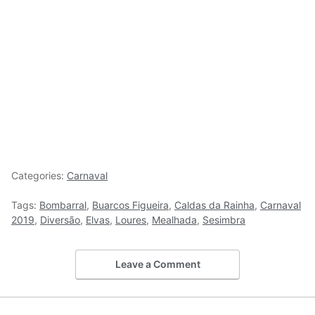
Categories:
Carnaval
Tags:
Bombarral
,
Buarcos Figueira
,
Caldas da Rainha
,
Carnaval
2019
,
Diversão
,
Elvas
,
Loures
,
Mealhada
,
Sesimbra
Leave a Comment