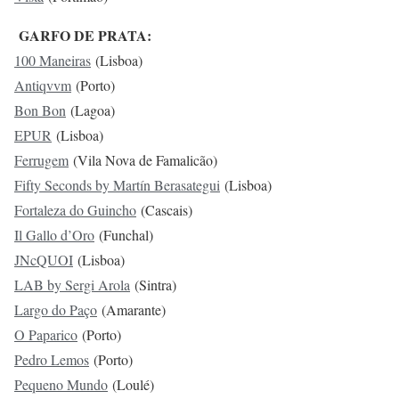
GARFO DE PRATA:
100 Maneiras
(Lisboa)
Antiqvvm
(Porto)
Bon Bon
(Lagoa)
EPUR
(Lisboa)
Ferrugem
(Vila Nova de Famalicão)
Fifty Seconds by Martín Berasategui
(Lisboa)
Fortaleza do Guincho
(Cascais)
Il Gallo d’Oro
(Funchal)
JNcQUOI
(Lisboa)
LAB by Sergi Arola
(Sintra)
Largo do Paço
(Amarante)
O Paparico
(Porto)
Pedro Lemos
(Porto)
Pequeno Mundo
(Loulé)