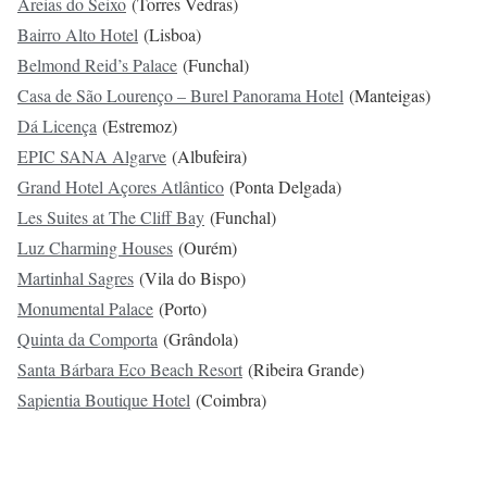
Areias do Seixo
(Torres Vedras)
Bairro Alto Hotel
(Lisboa)
Belmond Reid’s Palace
(Funchal)
Casa de São Lourenço – Burel Panorama Hotel
(Manteigas)
Dá Licença
(Estremoz)
EPIC SANA Algarve
(Albufeira)
Grand Hotel Açores Atlântico
(Ponta Delgada)
Les Suites at The Cliff Bay
(Funchal)
Luz Charming Houses
(Ourém)
Martinhal Sagres
(Vila do Bispo)
Monumental Palace
(Porto)
Quinta da Comporta
(Grândola)
Santa Bárbara Eco Beach Resort
(Ribeira Grande)
Sapientia Boutique Hotel
(Coimbra)