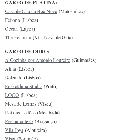
GARFO DE PLATINA:
Casa de Chá da Boa Nova
(Matosinhos)
Feitoria
(Lisboa)
Ocean
(Lagoa)
The Yeatman
(Vila Nova de Gaia)
GARFO DE OURO:
A Cozinha por António Loureiro
(Guimarães)
Alma
(Lisboa)
Belcanto
(Lisboa)
Euskalduna Studio
(Porto)
LOCO
(Lisboa)
Mesa de Lemos
(Viseu)
Rei dos Leitões
(Mealhada)
Restaurante G
(Bragança)
Vila Joya
(Albufeira)
Vista
(Portimão)