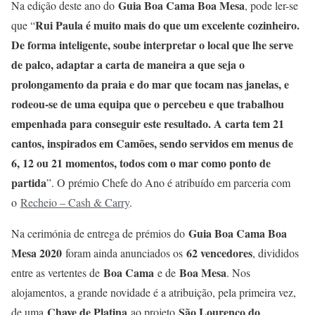
Guia Boa Cama Boa Mesa
Na edição deste ano do
, pode ler-se
Rui Paula é muito mais do que um excelente cozinheiro.
que “
De forma inteligente, soube interpretar o local que lhe serve
de palco, adaptar a carta de maneira a que seja o
prolongamento da praia e do mar que tocam nas janelas, e
rodeou-se de uma equipa que o percebeu e que trabalhou
empenhada para conseguir este resultado. A carta tem 21
cantos, inspirados em Camões, sendo servidos em menus de
6, 12 ou 21 momentos, todos com o mar como ponto de
partida
”. O prémio Chefe do Ano é atribuído em parceria com
o
Recheio – Cash & Carry
.
Guia Boa Cama Boa
Na cerimónia de entrega de prémios do
Mesa 2020
62 vencedores
foram ainda anunciados os
, divididos
Boa Cama
Boa Mesa
entre as vertentes de
e de
. Nos
alojamentos, a grande novidade é a atribuição, pela primeira vez,
Chave de Platina
São Lourenço do
de uma
ao projeto