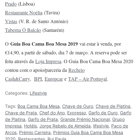
Prado
(Lisboa)
Restaurante Noélia
(Tavira)
Vistas
(V. R. de Santo António)
Taberna Ó Balcão
(Santarém)
Guia Boa Cama Boa Mesa 2019
O
vai estar à venda, por
€14,90, a partir de sábado, dia 7 de março. A reserva pode ser
feita através da
Loja Impresa
. O Guia Boa Cama Boa Mesa 2020
contou com o apoio/parceria da
Recheio
Cash&Carry
,
BPI
,
Europcar
e
TAP – Air Portugal
.
Categories:
Lifestyle
Tags:
Boa Cama Boa Mesa
,
Chave de Ouro
,
Chave de Platina
,
Chave de Prata
,
Chef do Ano
,
Expresso
,
Garfo de Ouro
,
Garfo
de Platina
,
Garfo de Prata
,
Grande Prémio Nacional
,
Grupo
Impresa
,
Hotéis
,
Jorge Rebelo de Almeida
,
lifestyle
,
Paço de
Arcos
,
Prémio Carreira
,
Prémios Guia Boa Cama Boa Mesa
2020
,
Restaurantes
,
Rui Paula