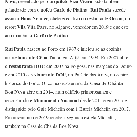
Nova
arquiteto Siza Vieira
, desenhado pelo
, sido também
Garfo de Platina
Rui Paula
galardoado com o troféu
.
sucede
Hans Neuner
Ocean
assim a
, chefe executivo do restaurante
, do
Vila Vita Parc
resort
, no Algarve, vencedor em 2019 e que este
Garfo de Platina
ano mantém o
.
Rui Paula
nasceu no Porto em 1967 e iniciou-se na cozinha
restaurante Cêpa Torta
no
, em Alijó, em 1994. Em 2007 abre
restaurante DOC
o
em 2007 na Folgosa, nas margens do Douro
restaurante DOP
e em 2010 o
, no Palácio das Artes, no centro
Casa de Chá da
histórico do Porto. O icónico restaurante da
Boa Nova
abre em 2014, num edifício primorosamente
Monumento Nacional
reconstruído e
desde 2011 e em 2017 é
distinguido pelo Guia Michelin com 1 Estrela Michelin em 2017.
Em novembro de 2019 recebe a segunda estrela Michelin,
também na Casa de Chá da Boa Nova.