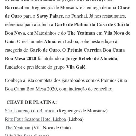
Barrocal
Chave
em Reguengos de Monsaraz e a entrega de uma
de Ouro
Savoy Palace
para o
, no Funchal. Já nos restaurantes,
Garfo de Platina
da Casa de Chá da
referência para a subida a
Boa Nova
The Yeatman
Vila Nova de
, em Matosinhos e do
em
Gaia
Alma,
. O restaurante
em Lisboa, sobe nesta edição à
Garfo de Ouro
Prémio Carreira Boa Cama
categoria de
. O
Boa Mesa 2020
Jorge Rebelo de Almeida
foi atribuído a
,
Vila Galé
fundador e presidente do grupo
.
Conheça a lista completa dos galardoados com os Prémios Guia
Boa Cama Boa Mesa 2020, com indicação de concelho:
CHAVE DE PLATINA:
São Lourenço do Barrocal
(Reguengos de Monsaraz)
Ritz Four Seasons Hotel Lisboa
(Lisboa)
The Yeatman
(Vila Nova de Gaia)
Vila Vita Parc
(Lagoa)