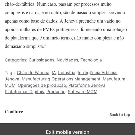
chão-de-fábrica. Num caso, passam por processos muito
complexos e caros, e no outro, são demasiado simples, servindo
apenas como base de dados. A Jenova preenche um vazio no
apoio a milhares de PMEs portuguesas, fornecendo uma solução
de plataforma que é um meio termo, não muito complexa e não
demasiado simplista.”
Categories:
Curiosidades
,
Novidades
,
Tecnologia
Tags:
Chão de Fábrica
,
IA
,
Industria
,
Inteligência Artificial
,
Jenova
,
Manufacturing Operations Management
,
Manufatura
,
MOM
,
Operações de produção
,
Plataforma Jenova
,
Plataformas Digitais
,
Produção
,
Software MOM
Coolture
Back to top
Exit mobile version