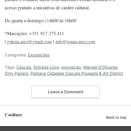
acesso gratuito a iniciativas de caráter cultural.
De quarta a domingo | 14h00 às 16h00
*Marcações: +351 917 275 411
|
galeria.arez@gmail.com
|
info@joana-arez.com
Categories:
Exposições
Tags:
Cascais
,
Entrada Livre
,
exposicão
,
Manuel d'Olivares
,
Only Papers
,
Pestana Cidadela Cascais Pousada & Art District
Leave a Comment
Coolture
Back to top