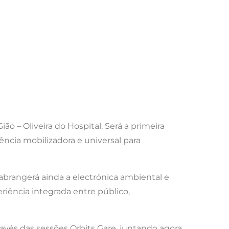
ão – Oliveira do Hospital. Será a primeira
ncia mobilizadora e universal para
brangerá ainda a electrónica ambiental e
eriência integrada entre público,
ravés das sessões Orbits Gare, juntando agora