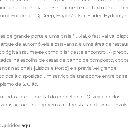
vância e pertinência apresentar neste contexto. Da prim
urnt Friedman, Dj Deep, Evigt Mörker, Fjäder, Hydrangea, 
s de grande porte e uma praia fluvial, o festival vai dis
arque de automóveis e caravanas, e uma área de restaur
ecológica assume-se como pilar deste encontro . A preo
lizados, na escolha de casas de banho de composto, copo
nos nacionais [Lisboa e Porto] e a previsível grande
al coloca à disposição um serviço de transporte entre os 
pismo de S. Gião.
u toda a área florestal do concelho de Oliveira do Hospit
lvidas acções que apoiem a reflorestação da zona envol
dquiridos
aqui
.