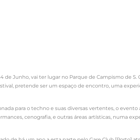
24 de Junho, vai ter lugar no Parque de Campismo de S. Gi
estival, pretende ser um espaço de encontro, uma experiê
ada para o techno e suas diversas vertentes, o evento a
formances, cenografia, e outras áreas artísticas, numa exp
uado de há um ano a esta parte pelo Gare Club [Porto] at