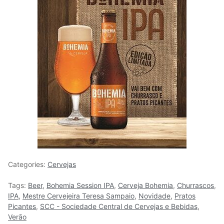
Categories:
Cervejas
Tags:
Beer
,
Bohemia Session IPA
,
Cerveja Bohemia
,
Churrascos
,
IPA
,
Mestre Cervejeira Teresa Sampaio
,
Novidade
,
Pratos
Picantes
,
SCC - Sociedade Central de Cervejas e Bebidas
,
Verão