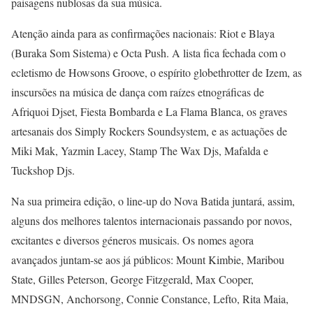
paisagens nublosas da sua música.
Atenção ainda para as confirmações nacionais: Riot e Blaya
(Buraka Som Sistema) e Octa Push. A lista fica fechada com o
ecletismo de Howsons Groove, o espírito globethrotter de Izem, as
inscursões na música de dança com raízes etnográficas de
Afriquoi Djset, Fiesta Bombarda e La Flama Blanca, os graves
artesanais dos Simply Rockers Soundsystem, e as actuações de
Miki Mak, Yazmin Lacey, Stamp The Wax Djs, Mafalda e
Tuckshop Djs.
Na sua primeira edição, o line-up do Nova Batida juntará, assim,
alguns dos melhores talentos internacionais passando por novos,
excitantes e diversos géneros musicais. Os nomes agora
avançados juntam-se aos já públicos: Mount Kimbie, Maribou
State, Gilles Peterson, George Fitzgerald, Max Cooper,
MNDSGN, Anchorsong, Connie Constance, Lefto, Rita Maia,