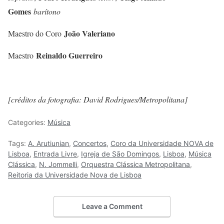
Gomes
barítono
João Valeriano
Maestro do Coro
Reinaldo Guerreiro
Maestro
[créditos da fotografia: David Rodrigues/Metropolitana]
Categories:
Música
Tags:
A. Arutiunian
,
Concertos
,
Coro da Universidade NOVA de
Lisboa
,
Entrada Livre
,
Igreja de São Domingos
,
Lisboa
,
Música
Clássica
,
N. Jommelli
,
Orquestra Clássica Metropolitana
,
Reitoria da Universidade Nova de Lisboa
Leave a Comment