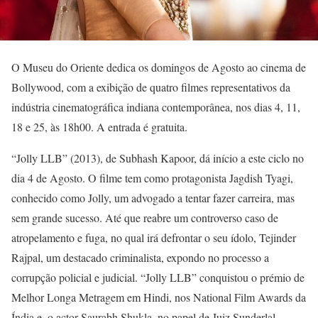
O Museu do Oriente dedica os domingos de Agosto ao cinema de
Bollywood, com a exibição de quatro filmes representativos da
indústria cinematográfica indiana contemporânea, nos dias 4, 11,
18 e 25, às 18h00. A entrada é gratuita.
“Jolly LLB” (2013), de Subhash Kapoor, dá início a este ciclo no
dia 4 de Agosto. O filme tem como protagonista Jagdish Tyagi,
conhecido como Jolly, um advogado a tentar fazer carreira, mas
sem grande sucesso. Até que reabre um controverso caso de
atropelamento e fuga, no qual irá defrontar o seu ídolo, Tejinder
Rajpal, um destacado criminalista, expondo no processo a
corrupção policial e judicial. “Jolly LLB” conquistou o prémio de
Melhor Longa Metragem em Hindi, nos National Film Awards da
Índia e, o actor Saurabh Shukla, no papel de Juiz Sunderlal