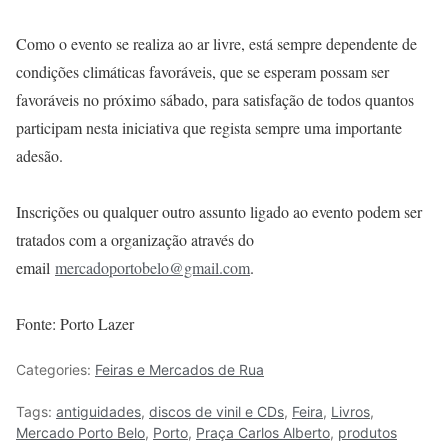
Como o evento se realiza ao ar livre, está sempre dependente de
condições climáticas favoráveis, que se esperam possam ser
favoráveis no próximo sábado, para satisfação de todos quantos
participam nesta iniciativa que regista sempre uma importante
adesão.
Inscrições ou qualquer outro assunto ligado ao evento podem ser
tratados com a organização através do
email
mercadoportobelo@gmail.com
.
Fonte: Porto Lazer
Categories:
Feiras e Mercados de Rua
Tags:
antiguidades
,
discos de vinil e CDs
,
Feira
,
Livros
,
Mercado Porto Belo
,
Porto
,
Praça Carlos Alberto
,
produtos