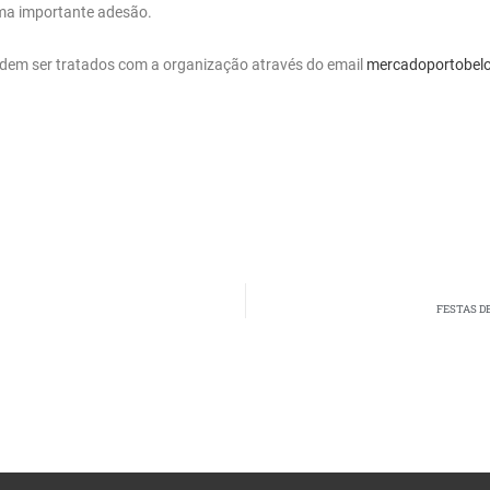
uma importante adesão.
odem ser tratados com a organização através do email
mercadoportobel
FESTAS D