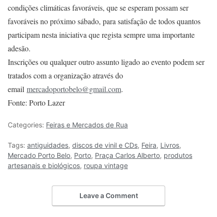
condições climáticas favoráveis, que se esperam possam ser
favoráveis no próximo sábado, para satisfação de todos quantos
participam nesta iniciativa que regista sempre uma importante
adesão.
Inscrições ou qualquer outro assunto ligado ao evento podem ser
tratados com a organização através do
email
mercadoportobelo@gmail.com
.
Fonte: Porto Lazer
Categories:
Feiras e Mercados de Rua
Tags:
antiguidades
,
discos de vinil e CDs
,
Feira
,
Livros
,
Mercado Porto Belo
,
Porto
,
Praça Carlos Alberto
,
produtos
artesanais e biológicos
,
roupa vintage
Leave a Comment