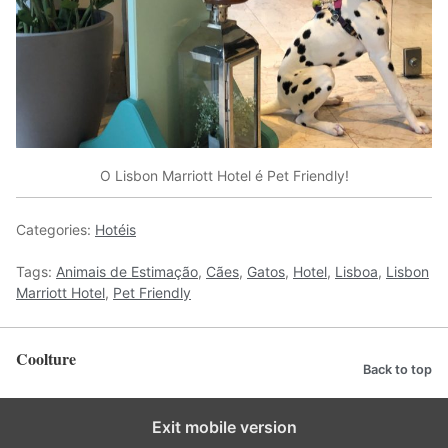
O Lisbon Marriott Hotel é Pet Friendly!
Categories:
Hotéis
Tags:
Animais de Estimação
,
Cães
,
Gatos
,
Hotel
,
Lisboa
,
Lisbon
Marriott Hotel
,
Pet Friendly
Coolture
Back to top
Exit mobile version