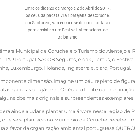
Entre os dias 28 de Março e 2 de Abril de 2017,
os céus da pacata vila ribatejana de Coruche,
em Santarém, vão encher-se de cor e fantasia
para assistir a um Festival Internacional de
Balonismo
 Câmara Municipal de Coruche e o Turismo do Alentejo e
gal, TAP Portugal, SACOB Seguros, e da Quercus, o Festiva
a, Luxemburgo, Holanda, Inglaterra e, claro, Portugal.
a imponente dimensão, imagine um céu repleto de figur
atas, garrafas de gás, etc. O céu é o limite da imaginaçã
r alguns dos mais originais e surpreendentes exemplare
erá ainda ajudar a plantar uma árvore nesta região de 
, que será plantado no Município de Coruche, recebe u
terá a favor da organização ambiental portuguesa QUERC