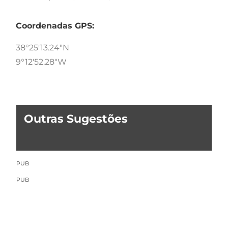
Coordenadas GPS:
38°25'13.24"N
9°12'52.28"W
Outras Sugestões
PUB
PUB