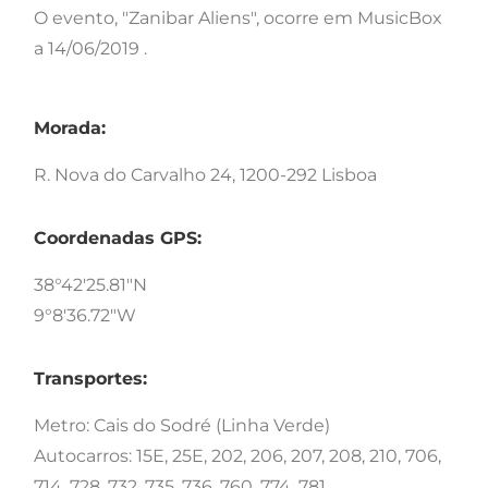
O evento, "Zanibar Aliens", ocorre em MusicBox
a 14/06/2019 .
Morada:
R. Nova do Carvalho 24, 1200-292 Lisboa
Coordenadas GPS:
38°42'25.81"N
9°8'36.72"W
Transportes:
Metro: Cais do Sodré (Linha Verde)
Autocarros: 15E, 25E, 202, 206, 207, 208, 210, 706,
714, 728, 732, 735, 736, 760, 774, 781