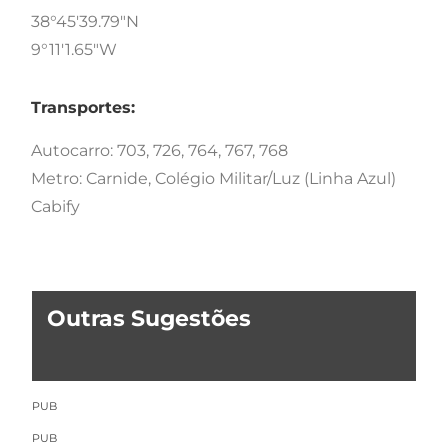
38°45'39.79"N
9°11'1.65"W
Transportes:
Autocarro: 703, 726, 764, 767, 768
Metro: Carnide, Colégio Militar/Luz (Linha Azul)
Cabify
Outras Sugestões
PUB
PUB