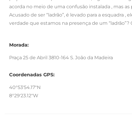
acorda no meio de uma confusão instalada , mas as
Acusado de ser “ladrão”, é levado para a esquadra , e
verdade que estamos na presença de um “ladrão”? 
Morada:
Praça 25 de Abril 3810-164 S. João da Madeira
Coordenadas GPS:
40°53'54.17"N
8°29'23.12"W