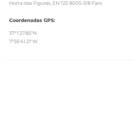
Horta das Figuras, EN 125 8005-518 Faro
Coordenadas GPS:
37°1'27.85"N
7°56'41.21"W