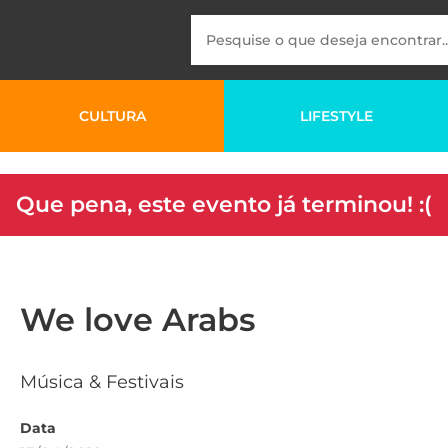
CULTURA
LIFESTYLE
Que pena, este evento já terminou! :(
We love Arabs
Música & Festivais
Data