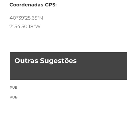
Coordenadas GPS:
40°39'25.65"N
7°54'50.18"W
Outras Sugestões
PUB
PUB