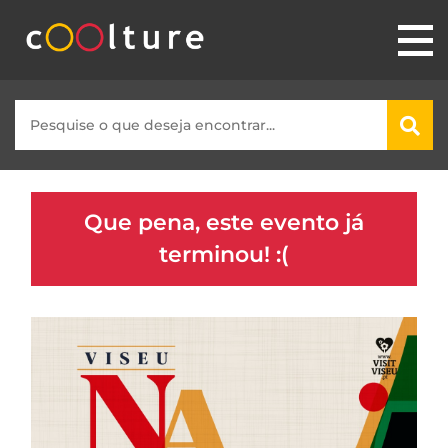
Que pena, este evento já
terminou! :(