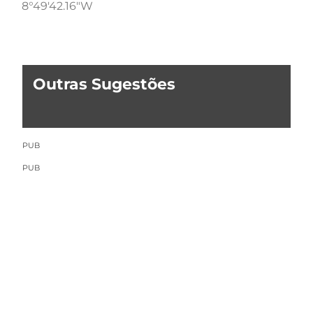
8°49'42.16"W
Outras Sugestões
PUB
PUB