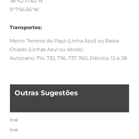
38°42'37.62"N
9°7'56.56"W
Transportes:
Metro: Terreiro do Paço (Linha Azul) ou Baixa-
Chiado (Linhas Azul ou Verde)
Autocarro: 714, 732, 736, 737, 760; Elétrico: 12 e 28
Outras Sugestões
PUB
PUB