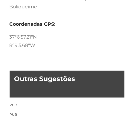
Boliqueime
Coordenadas GPS:
37°6'57.21"N
8°9'5.68"W
Outras Sugestões
PUB
PUB