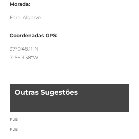
Morada:
Faro, Algarve
Coordenadas GPS:
37°0'48.11"N
7°56'3.38"W
Outras Sugestões
PUB
PUB