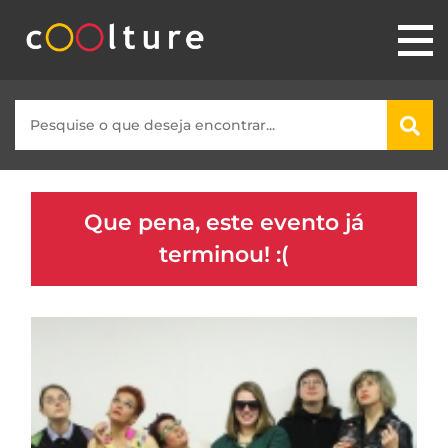
Que pena, este evento já
terminou! :(