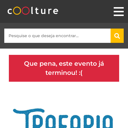
Que pena, este evento já
terminou! :(