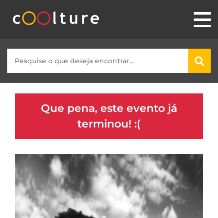
Que pena, este evento já
terminou! :(