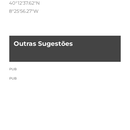
40°12'37.62"N
8°25'56.27"W
Outras Sugestões
PUB
PUB