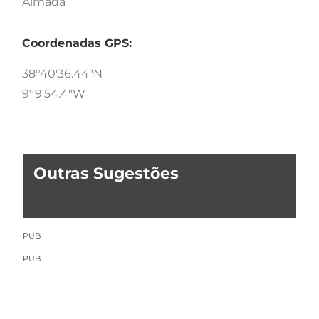
Almada
Coordenadas GPS:
38°40'36.44"N
9°9'54.4"W
Outras Sugestões
PUB
PUB