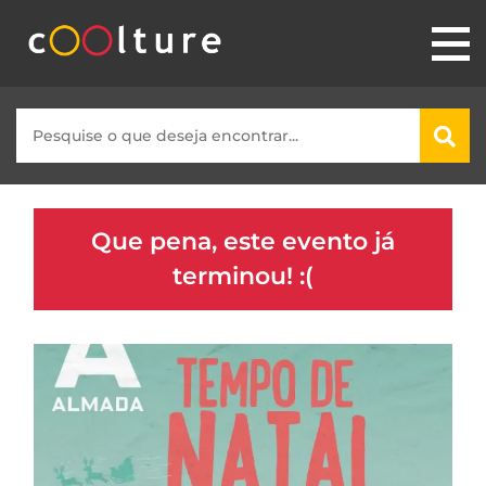
Que pena, este evento já
terminou! :(