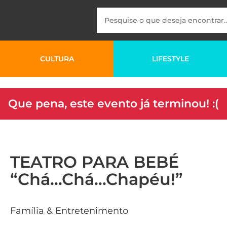
CULTURA
LIFESTYLE
Que pena, este evento já terminou! :(
TEATRO PARA BEBÉ
“Chá…Chá…Chapéu!”
Família & Entretenimento