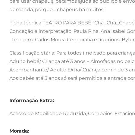
para usar chapéu!), pedimos ajuda ao público e env
demanda, porque… chapéus há muitos!
Ficha técnica TEATRO PARA BEBÉ “Chá…Chá…Chapéu
Conceção e interpretação: Paula Pina, Ana Isabel Go
| Imagem: Carlos Moura Cenografia e figurinos: Byfu
Classificação etária: Para todos (Indicado para crian
Adulto bebé/ Criança até 3 anos – Almofadas no palc
Acompanhante/ Adulto Extra/ Criança com + de 3 anos
Aos bebés até 3 anos só será permitida a entrada co
Informação Extra:
Acesso de Mobilidade Reduzida, Comboios, Estaci
Morada: