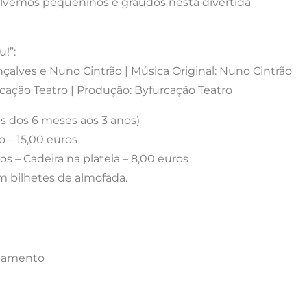
olvemos pequeninos e graúdos nesta divertida
!”:
nçalves e Nuno Cintrão | Música Original: Nuno Cintrão
rcação Teatro | Produção: Byfurcação Teatro
ças dos 6 meses aos 3 anos)
o – 15,00 euros
 – Cadeira na plateia – 8,00 euros
m bilhetes de almofada.
onamento