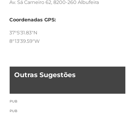
Av. Sá Carneiro 62, 8200-260 Albufeira
Coordenadas GPS:
37°5'31.83"N
8°13'39.59"W
Outras Sugestões
PUB
PUB