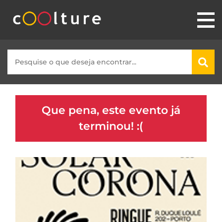
Que pena, este evento já
terminou! :(