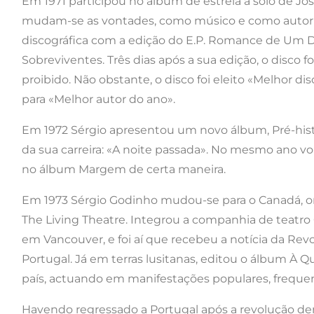
Em 1971 participou no álbum de estreia a solo de J
mudam-se as vontades, como músico e como autor de 
discográfica com a edição do E.P. Romance de Um Dia
Sobreviventes. Três dias após a sua edição, o disco 
proibido. Não obstante, o disco foi eleito «Melhor 
para «Melhor autor do ano».
Em 1972 Sérgio apresentou um novo álbum, Pré-hist
da sua carreira: «A noite passada». No mesmo ano vo
no álbum Margem de certa maneira.
Em 1973 Sérgio Godinho mudou-se para o Canadá, o
The Living Theatre. Integrou a companhia de teatr
em Vancouver, e foi aí que recebeu a notícia da Revo
Portugal. Já em terras lusitanas, editou o álbum À 
país, actuando em manifestações populares, frequen
Havendo regressado a Portugal após a revolução dem