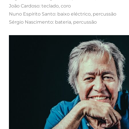
João Cardoso: teclado, coro
Nuno Espírito Santo: baixo eléctrico, percussão
Sérgio Nascimento: bateria, percussão