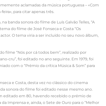
animemente aclamadas da música portuguesa – «Com
feira», para citar apenas três.
 na banda sonora do filme de Luís Galvão Telles, “A
-tema do filme de José Fonseca e Costa “Os
ctor. O tema viria a ser incluído no seu novo álbum,
o filme “Nós por cá todos bem”, realizado por
no-cru”, foi editado no ano seguinte. Em 1979, foi
emiado com o “Prémio da crítica Música & Som” para
onseca e Costa, desta vez no clássico do cinema
nda sonora do filme foi editado nesse mesmo ano.
bém editado em 80, havendo recebido o prémio de
a da Imprensa e, ainda, o Sete de Ouro para o “Melhor