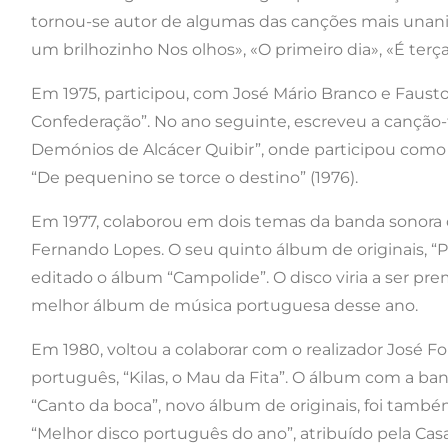
tornou-se autor de algumas das canções mais un
um brilhozinho Nos olhos», «O primeiro dia», «É terça-
Em 1975, participou, com José Mário Branco e Fausto,
Confederação”. No ano seguinte, escreveu a canção
Demónios de Alcácer Quibir”, onde participou como a
“De pequenino se torce o destino” (1976).
Em 1977, colaborou em dois temas da banda sonora d
Fernando Lopes. O seu quinto álbum de originais, “Pa
editado o álbum “Campolide”. O disco viria a ser pr
melhor álbum de música portuguesa desse ano.
Em 1980, voltou a colaborar com o realizador José F
português, “Kilas, o Mau da Fita”. O álbum com a ba
“Canto da boca”, novo álbum de originais, foi tam
“Melhor disco português do ano”, atribuído pela Cas