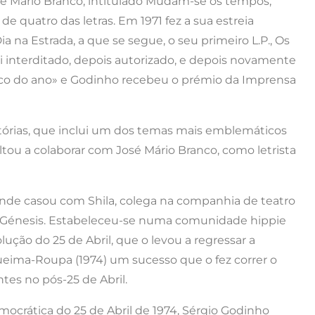
osé Mário Branco, intitulado Mudam-se os tempos,
quatro das letras. Em 1971 fez a sua estreia
 na Estrada, a que se segue, o seu primeiro L.P., Os
foi interditado, depois autorizado, e depois novamente
disco do ano» e Godinho recebeu o prémio da Imprensa
órias, que inclui um dos temas mais emblemáticos
ltou a colaborar com José Mário Branco, como letrista
nde casou com Shila, colega na companhia de teatro
o Génesis. Estabeleceu-se numa comunidade hippie
lução do 25 de Abril, que o levou a regressar a
Queima-Roupa (1974) um sucesso que o fez correr o
tes no pós-25 de Abril.
ocrática do 25 de Abril de 1974, Sérgio Godinho