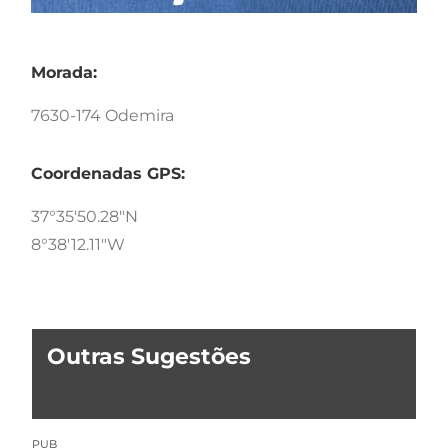
Morada:
7630-174 Odemira
Coordenadas GPS:
37°35'50.28"N
8°38'12.11"W
Outras Sugestões
PUB