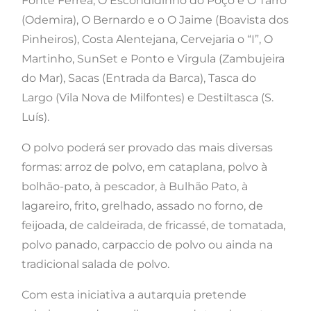
Fonte Férrea, O Escondidinho do Poço e O Tarro
(Odemira), O Bernardo e o O Jaime (Boavista dos
Pinheiros), Costa Alentejana, Cervejaria o “I”, O
Martinho, SunSet e Ponto e Virgula (Zambujeira
do Mar), Sacas (Entrada da Barca), Tasca do
Largo (Vila Nova de Milfontes) e Destiltasca (S.
Luís).
O polvo poderá ser provado das mais diversas
formas: arroz de polvo, em cataplana, polvo à
bolhão-pato, à pescador, à Bulhão Pato, à
lagareiro, frito, grelhado, assado no forno, de
feijoada, de caldeirada, de fricassé, de tomatada,
polvo panado, carpaccio de polvo ou ainda na
tradicional salada de polvo.
Com esta iniciativa a autarquia pretende