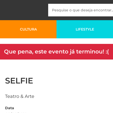
CULTURA
LIFESTYLE
Que pena, este evento já terminou! :(
SELFIE
Teatro & Arte
Data