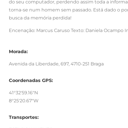
do seu computador, perdendo assim toda a inform
torna-se num homem sem passado. Está dado o pont
busca da memória perdida!
Encenação: Marcus Caruso Texto: Daniela Ocampo Int
Morada:
Avenida da Liberdade, 697, 4710-251 Braga
Coordenadas GPS:
41°32'59.16"N
8°25'20.67"W
Transportes: