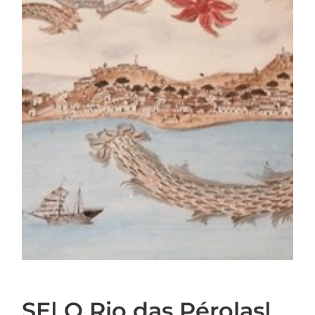
SE| O Rio das Pérolas|