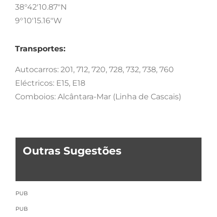
38°42'10.87"N
9°10'15.16"W
Transportes:
Autocarros: 201, 712, 720, 728, 732, 738, 760
Eléctricos: E15, E18
Comboios: Alcântara-Mar (Linha de Cascais)
Outras Sugestões
PUB
PUB