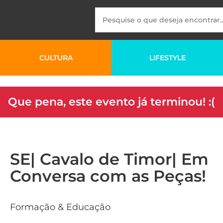
CULTURA
LIFESTYLE
Que pena, este evento já terminou! :(
SE| Cavalo de Timor| Em
Conversa com as Peças!
Formação & Educação