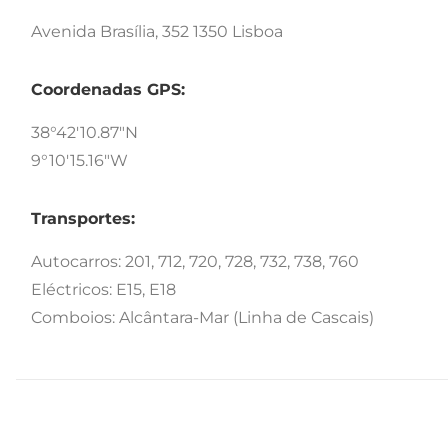
Avenida Brasília, 352 1350 Lisboa
Coordenadas GPS:
38°42'10.87"N
9°10'15.16"W
Transportes:
Autocarros: 201, 712, 720, 728, 732, 738, 760
Eléctricos: E15, E18
Comboios: Alcântara-Mar (Linha de Cascais)