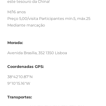
este tesouro da China!
M/16 anos
Preço 5,00/visita Participantes mín.5, máx.25
Mediante marcação
Morada:
Avenida Brasília, 352 1350 Lisboa
Coordenadas GPS:
38°42'10.87"N
9°10'15.16"W
Transportes: