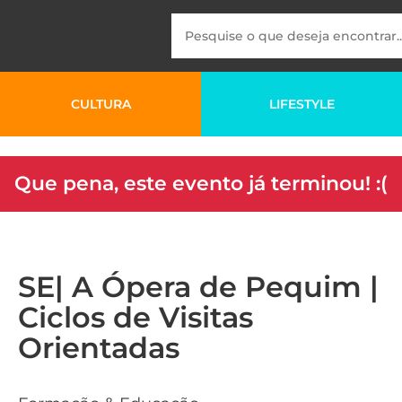
CULTURA
LIFESTYLE
Que pena, este evento já terminou! :(
SE| A Ópera de Pequim |
Ciclos de Visitas
Orientadas