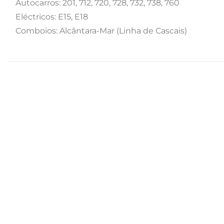
Autocarros: 201, 712, 720, 728, 732, 738, 760
Eléctricos: E15, E18
Comboios: Alcântara-Mar (Linha de Cascais)