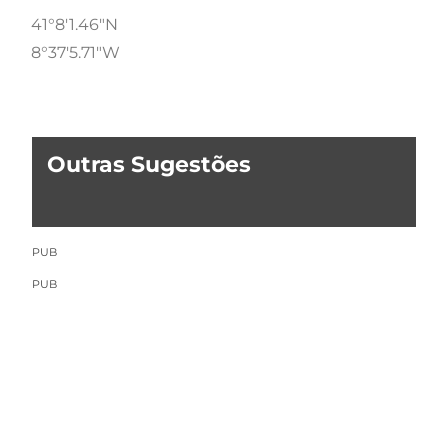
41°8'1.46"N
8°37'5.71"W
Outras Sugestões
PUB
PUB