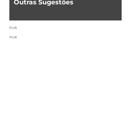
Outras Sugestões
PUB
PUB