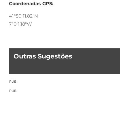
Coordenadas GPS:
41°50'11.82"N
7°0'1.18"W
Outras Sugestões
PUB
PUB