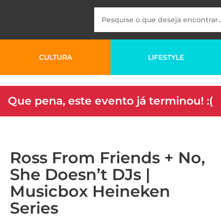
CULTURA
LIFESTYLE
Que pena, este evento já terminou! :(
Ross From Friends + No,
She Doesn’t DJs |
Musicbox Heineken
Series